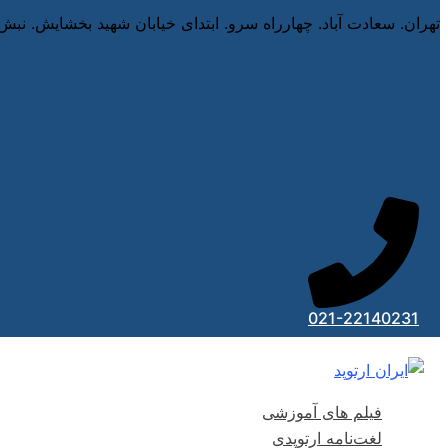
تهران. سعادت آباد. چهارراه سرو. ابتدای خیابان شهید بخشایش. نبش
021-22140231
فیلم های آموزشی
لغت‌نامه ارتوپدی