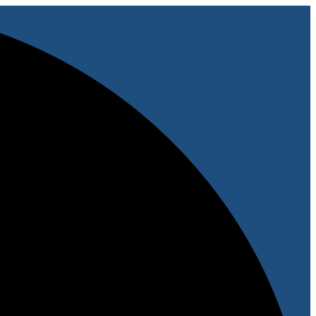
پرش
به
محتوا