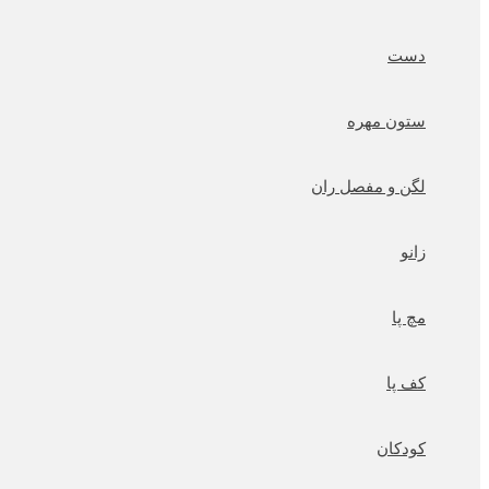
دست
ستون مهره
لگن و مفصل ران
زانو
مچ پا
کف پا
کودکان