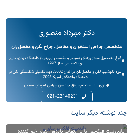
دکتر مهرداد منصوری
متخصص جراحی استخوان و مفاصل، جراح لگن و مفصل ران
فارغ التحصیل ممتاز پزشکی عمومی و تخصص ارتوپدی از دانشگاه تهران. دارای
بورد تخصصی سال 1997
دوره فلوشیپ لگن و مفصل ران در آلمان 2002. دوره تکمیلی شکستگی لگن در
دانشگاه واشنگتن امریکا 2008
دارای سابقه انجام موفق چند هزار جراحی تعویض مفصل
021-22140231
چند نوشته‌ دیگر سایت
تاندونیت فلکسور پا یا التهاب تاندون های خم کننده