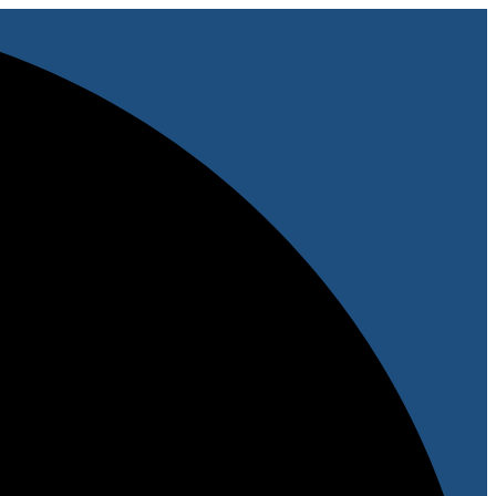
پرش
به
محتوا