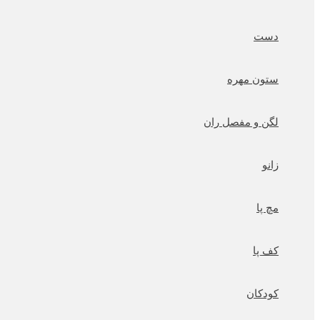
دست
ستون مهره
لگن و مفصل ران
زانو
مچ پا
کف پا
کودکان