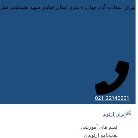
تهران. سعادت آباد. چهارراه سرو. ابتدای خیابان شهید بخشایش. نبش
021-22140231
فیلم های آموزشی
لغت‌نامه ارتوپدی