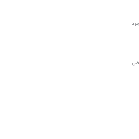
جود
عضی