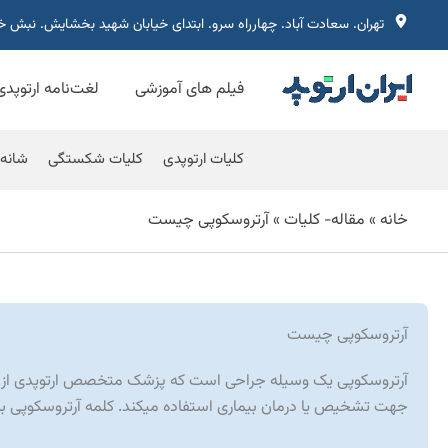
رش
تهران. سعادت آباد. چهارراه سرو. ابتدای خیابان شهید بخشایش. نبش 
ه
حتوا
فیلم های آموزشی
لغت‌نامه ارتوپدی
کلیات ارتوپدی
کلیات شکستگی
شانه
خانه
»
مقاله- كلیات
»
آرتروسکوپی چیست
آرتروسکوپی چیست
آرتروسکوپی یک وسیله جراحی است که پزشک متخصص ارتوپدی از آ
جهت تشخیص یا درمان بیماری استفاده میکند. کلمه آرتروسکوپی 