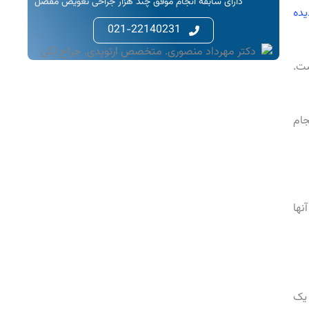
دارای سابقه انجام موفق چند هزار جراحی تعویض مفصل
ده
021-22140231
ست.
جام
نها
 یک