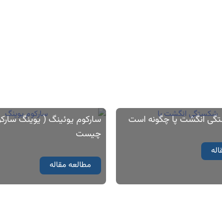
گی انگشت پا چگونه است
سارکوم یوئینگ ( یوینگ سارکو
چیست
اله
مطالعه مقاله