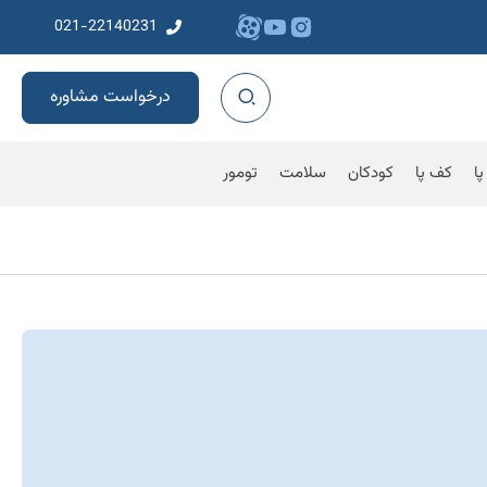
021-22140231
درخواست مشاوره
پا
کف پا
کودکان
سلامت
تومور