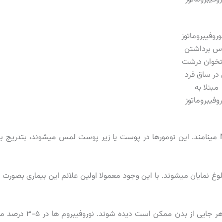
س برداشتن
خوان درشت
 در ساق فرد
مبتلا به
روفیبروماتوز
تومورهای خوش خیم نوروفیبروماتوز را نوروفیبروم Neurofibroma مینامند. این تومورها در پوست یا زیر پوست لمس میشوند، بتدری
وغ نمایان میشوند. با این وجود معمولا اولین علائم این بیماری بصورت ب
این لکه ها درد یا خارش یا مشکلی برای بیمار ایجاد نمیکنند و در هر جایی از بدن ممکن است دیده