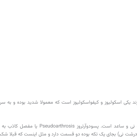
ورند یکی اسکولیوز و کیفواسکولیوز است که معمولا شدید بوده و به س
مشکل دیگر قوس برداشتن و پسودوآرتروز استخوان های درشت نی و ساعد است. پسودوآرتروز Pseudoarthrosis یا
 درشت نی) بجای یک تکه بوده دو قسمت دارد و مثل اینست که قبلا شک