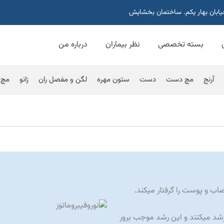
خیابان بهار یکم. ساختمان بخشایش
بسته تخصصی
نظر بیماران
درباره من
آرنج
مچ دست
دست
ستون مهره
لگن و مفصل ران
زانو
مچ 
شد میکنند و این رشد موجب برور