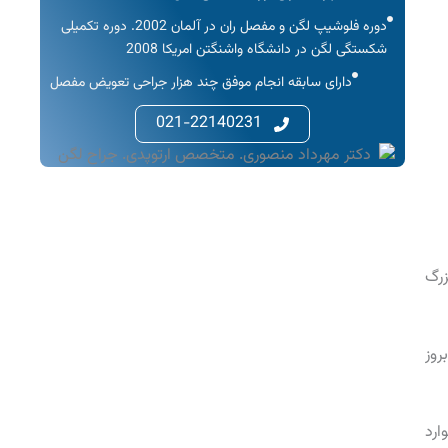
دوره فلوشیپ لگن و مفصل ران در آلمان 2002. دوره تکمیلی
شکستگی لگن در دانشگاه واشنگتن امریکا 2008
دارای سابقه انجام موفق چند هزار جراحی تعویض مفصل
021-22140231
ج بزرگ
روز
 شوند. نوروفیبروم ها در ۵-۳ درصد موارد