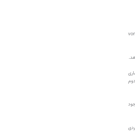
هاوزن von reklinghausen
د.
 بیماری
دوم
جود
ردی