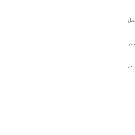
فصل
 در
یده