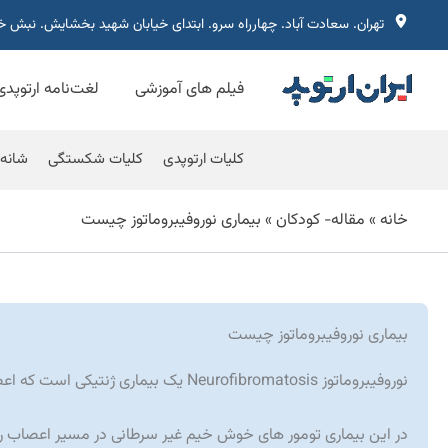
رش
تهران. سعادت آباد. چهارراه سرو. ابتدای خیابان شهید بخشایش. نبش 
ه
حتوا
فیلم های آموزشی
لغت‌نامه ارتوپدی
کلیات ارتوپدی
کلیات شکستگی
شانه
خانه
»
مقاله- كودكان
»
بیماری نوروفیبروماتوز چیست
بیماری نوروفیبروماتوز چیست
نوروفیبروماتوز Neurofibromatosis یک بیماری ژنتیکی است که اعصاب و پوست را گرفتار میکند.
در این بیماری تومور های خوش خیم غیر سرطانی در مسیر اعصاب ر