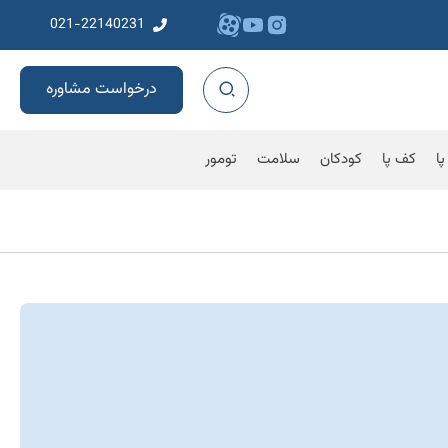
021-22140231
درخواست مشاوره
پا
کف پا
کودکان
سلامت
تومور