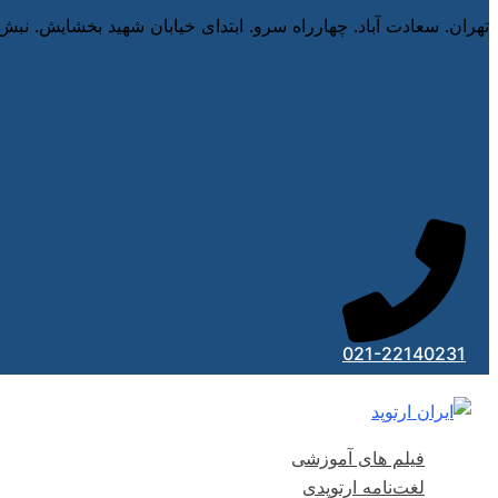
تهران. سعادت آباد. چهارراه سرو. ابتدای خیابان شهید بخشایش. نبش
021-22140231
فیلم های آموزشی
لغت‌نامه ارتوپدی