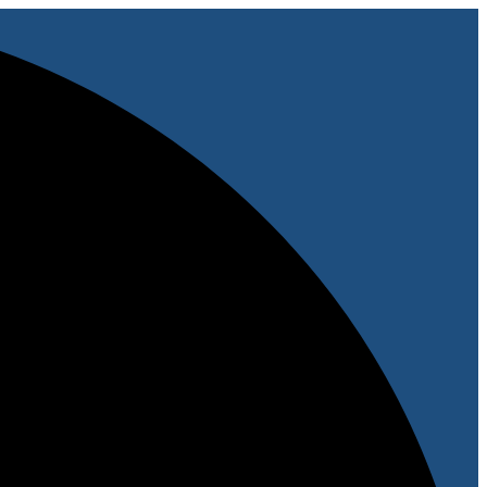
پرش
به
محتوا