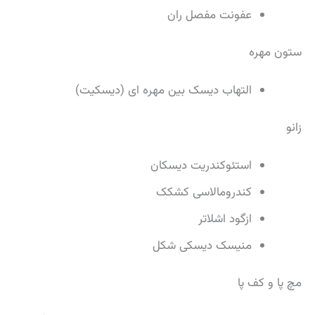
عفونت مفصل ران
ستون مهره
التهاب دیسک بین مهره ای (دیسکیت)
زانو
استئوکندریت دیسکان
کندرومالاسی کشکک
ازگود اشلاتر
منیسک دیسکی شکل
مچ پا و کف پا