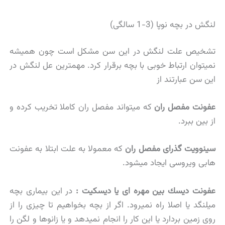
لنگش در بچه نوپا (3-1 سالگی)
تشخیص علت لنگش در این سن مشكل است چون همیشه
نمیتوان ارتباط خوبی با بچه برقرار كرد. مهمترین عل لنگش در
این سن عبارتند از
عفونت مفصل ران
که میتواند مفصل ران کاملا تخریب کرده و
از بین ببرد.
سینوویت گذرای مفصل ران
که معمولا به علت ابتلا به عفونت
هابی ویروسی ایجاد میشود.
عفونت دیسك بین مهره ای یا دیسكیت :
در این بیماری بچه
میلنگد یا اصلا راه نمیرود. اگر از بچه بخواهیم تا چیزی را از
روی زمین بردارد یا این كار را انجام نمیدهد و یا زانوها و لگن را