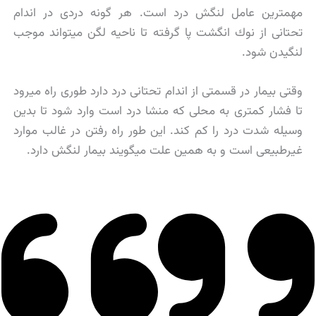
مهمترین عامل لنگش درد است. هر گونه دردی در اندام
تحتانی از نوك انگشت پا گرفته تا ناحیه لگن میتواند موجب
لنگیدن شود.
وقتی بیمار در قسمتی از اندام تحتانی درد دارد طوری راه میرود
تا فشار کمتری به محلی که منشا درد است وارد شود تا بدین
وسیله شدت درد را کم کند. این طور راه رفتن در غالب موارد
غیرطبیعی است و به همین علت میگویند بیمار لنگش دارد.