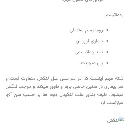
روماتیسم
روماتیسم مفصلی
بیماری لوپوس
تب روماتیسمی
پلی میوزیت.
نكته مهم اینست كه در هر سنی علل لنگش متفاوت است و
هر بیماری در سنین خاصی بروز و ظهور میكند و موجب لنگش
میشود. طبقه بندی علت لنگیدن بچه ها بر حسب سن آنها
عبارتست از: