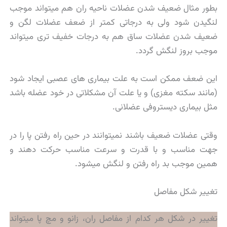
بطور مثال ضعیف شدن عضلات ناحیه ران هم میتواند موجب
لنگیدن شود ولی به درجاتی كمتر از ضعف عضلات لگن و
ضعیف شدن عضلات ساق هم به درجات خفیف تری میتواند
موجب بروز لنگش گردد.
این ضعف ممكن است به علت بیماری های عصبی ایجاد شود
(مانند سكته مغزی) و یا علت آن مشكلاتی در خود عضله باشد
مثل بیماری دیستروفی عضلانی.
وقتی عضلات ضعیف باشند نمیتوانند در حین راه رفتن پا را در
جهت مناسب و با قدرت و سرعت مناسب حرکت دهند و
همین موجب بد راه رفتن و لنگش میشود.
تغییر شكل مفاصل
تغییر در شكل هر كدام از مفاصل ران، زانو و مچ پا میتواند