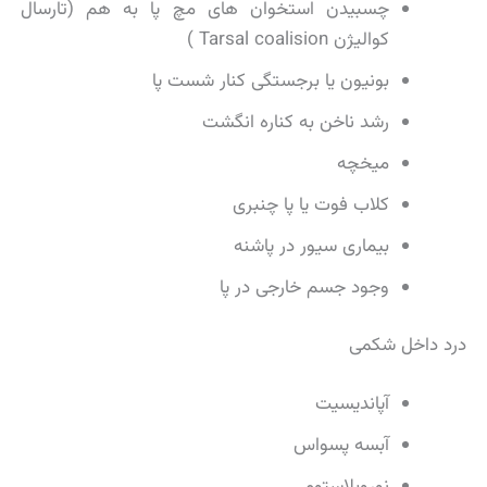
چسبیدن استخوان های مچ پا به هم (تارسال
کوالیژن Tarsal coalision )
بونیون یا برجستگی کنار شست پا
رشد ناخن به کناره انگشت
میخچه
کلاب فوت یا پا چنبری
بیماری سیور در پاشنه
وجود جسم خارجی در پا
درد داخل شکمی
آپاندیسیت
آبسه پسواس
نوروبلاستوم