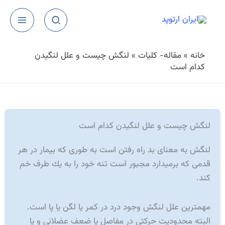
رش
ه
حتوا
خانه
»
مقاله- كلیات
»
لنگش چیست و علل لنگیدن
كدام است
لنگش چیست و علل لنگیدن كدام است
لنگش به معنای بد راه رفتن است به طوری كه بیمار در هر
قدمی كه برمیدارد مجبور است تنه خود را به یك طرف خم
كند.
مهمترین علل لنگش وجود درد در کمر یا لگن یا پا است.
البته محدودیت حرکتی در مفاصل یا ضعف عضلانی و یا