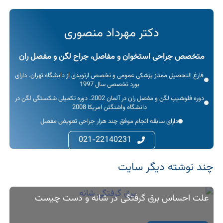
دکتر مهرداد منصوری
متخصص جراحی استخوان و مفاصل، جراح لگن و مفصل ران
فارغ التحصیل ممتاز پزشکی عمومی و تخصص ارتوپدی از دانشگاه تهران. دارای
بورد تخصصی سال 1997
دوره فلوشیپ لگن و مفصل ران در آلمان 2002. دوره تکمیلی شکستگی لگن در
دانشگاه واشنگتن امریکا 2008
دارای سابقه انجام موفق چند هزار جراحی تعویض مفصل
021-22140231
چند نوشته‌ دیگر سایت
علت احساس برق گرفتگی در شانه و دست چیست